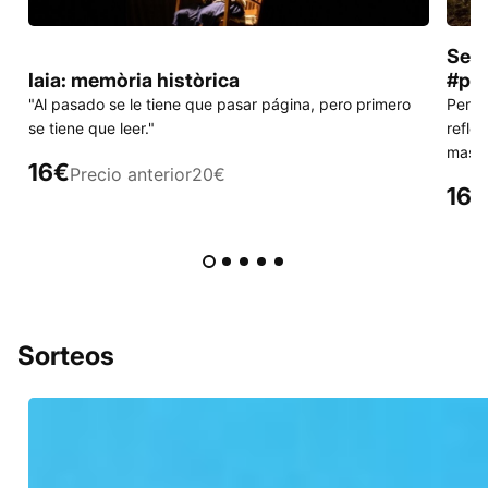
Sega
Iaia: memòria històrica
#pon
"Al pasado se le tiene que pasar página, pero primero
Perso
se tiene que leer."
reflex
mascl
16€
Precio anterior
20€
16€
Sorteos