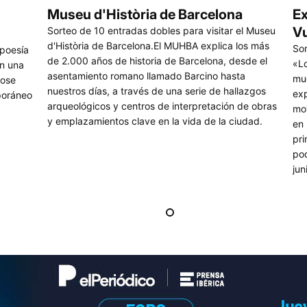
Museu d'Història de Barcelona
Ex
Vu
Sorteo de 10 entradas dobles para visitar el Museu
d'Història de Barcelona.El MUHBA explica los más
Sor
 poesía
de 2.000 años de historia de Barcelona, desde el
«Lo
en una
asentamiento romano llamado Barcino hasta
mue
dose
nuestros días, a través de una serie de hallazgos
exp
poráneo
arqueológicos y centros de interpretación de obras
mo
y emplazamientos clave en la vida de la ciudad.
en 
pri
pod
jun