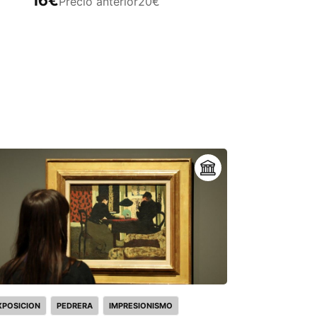
Precio anterior
20€
XPOSICION
PEDRERA
IMPRESIONISMO