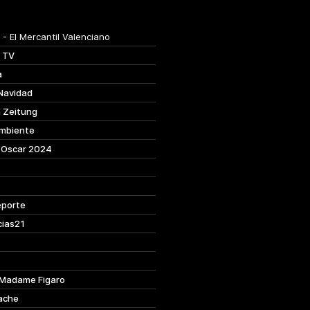
e
- El Mercantil Valenciano
 TV
à
 Navidad
a Zeitung
mbiente
 Oscar 2024
porte
ias21
Madame Figaro
ache