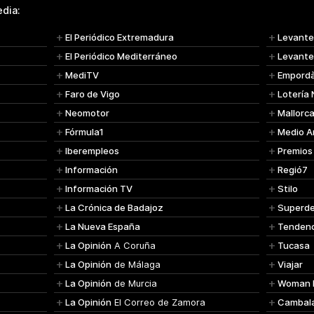
dia:
El Periódico Extremadura
Levant
El Periódico Mediterráneo
Levante
MediTV
Empord
Faro de Vigo
Lotería
Neomotor
Mallorc
Fórmula1
Medio A
Iberempleos
Premios
Información
Regió7
Información TV
Stilo
La Crónica de Badajoz
Superde
La Nueva España
Tendenc
La Opinión
A Coruña
Tucasa
La Opinión
de Málaga
Viajar
La Opinión
de Murcia
Woman 
La Opinión
El Correo de Zamora
Cambal