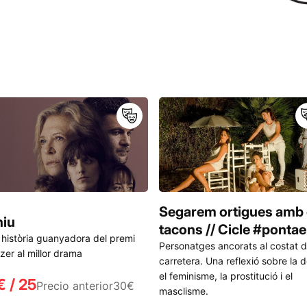
Segarem ortigues amb 
niu
tacons // Cicle #pontae
història guanyadora del premi
Personatges ancorats al costat d
tzer al millor drama
carretera. Una reflexió sobre la 
el feminisme, la prostitució i el
€ / 25
Precio anterior
30€
masclisme.