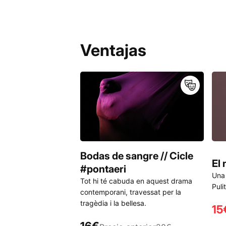
Ventajas
Bodas de sangre // Cicle
El 
#pontaeri
Una 
Tot hi té cabuda en aquest drama
Puli
contemporani, travessat per la
tragèdia i la bellesa.
15
16€