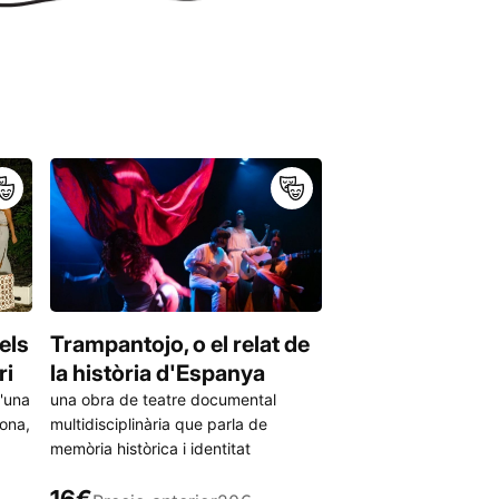
els
Trampantojo, o el relat de
Iaia: memòria h
ri
la història d'Espanya
"Al pasado se le tien
'una
una obra de teatre documental
página, pero primero 
dona,
multidisciplinària que parla de
leer."
memòria històrica i identitat
16€
Precio anterio
16€