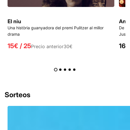
El niu
Ange
Una història guanyadora del premi Pulitzer al millor
De Ju
drama
Justi
15€ / 25
16€
Precio anterior
30€
Sorteos